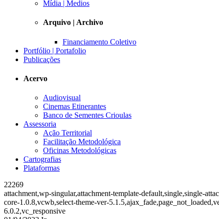
Mídia | Medios
Arquivo | Archivo
Financiamento Coletivo
Portfólio | Portafolio
Publicações
Acervo
Audiovisual
Cinemas Etinerantes
Banco de Sementes Crioulas
Assessoria
Ação Territorial
Facilitação Metodológica
Oficinas Metodológicas
Cartografias
Plataformas
22269
attachment,wp-singular,attachment-template-default,single,single-at
core-1.0.8,vcwb,select-theme-ver-5.1.5,ajax_fade,page_not_loaded,
6.0.2,vc_responsive