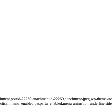
tachment,postid-22269,attachmentid-22269,attachment-jpeg,wp-theme-sto
vertical_menu_enabled,paspartu_enabled,menu-animation-underline,sid