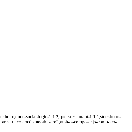
ckholm,qode-social-login-1.1.2,qode-restaurant-1.1.1,stockholm-
e_area_uncovered,smooth_scroll,wpb-js-composer js-comp-ver-