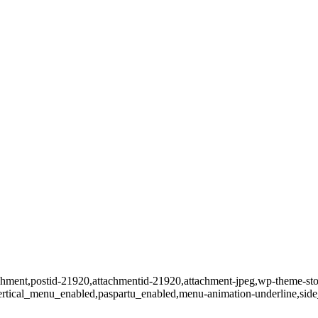
tachment,postid-21920,attachmentid-21920,attachment-jpeg,wp-theme-sto
vertical_menu_enabled,paspartu_enabled,menu-animation-underline,sid