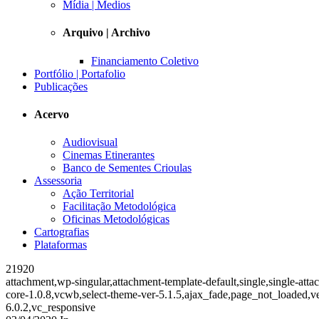
Mídia | Medios
Arquivo | Archivo
Financiamento Coletivo
Portfólio | Portafolio
Publicações
Acervo
Audiovisual
Cinemas Etinerantes
Banco de Sementes Crioulas
Assessoria
Ação Territorial
Facilitação Metodológica
Oficinas Metodológicas
Cartografias
Plataformas
21920
attachment,wp-singular,attachment-template-default,single,single-at
core-1.0.8,vcwb,select-theme-ver-5.1.5,ajax_fade,page_not_loaded,
6.0.2,vc_responsive