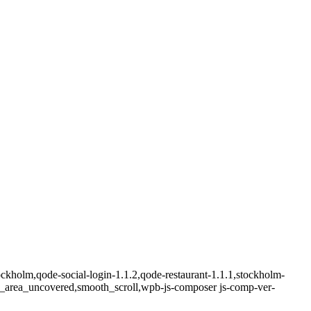
ckholm,qode-social-login-1.1.2,qode-restaurant-1.1.1,stockholm-
e_area_uncovered,smooth_scroll,wpb-js-composer js-comp-ver-