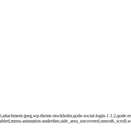
6,attachment-jpeg,wp-theme-stockholm,qode-social-login-1.1.2,qode-re
abled,menu-animation-underline,side_area_uncovered,smooth_scroll,w