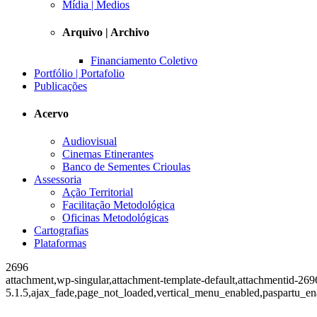
Mídia | Medios
Arquivo | Archivo
Financiamento Coletivo
Portfólio | Portafolio
Publicações
Acervo
Audiovisual
Cinemas Etinerantes
Banco de Sementes Crioulas
Assessoria
Ação Territorial
Facilitação Metodológica
Oficinas Metodológicas
Cartografias
Plataformas
2696
attachment,wp-singular,attachment-template-default,attachmentid-269
5.1.5,ajax_fade,page_not_loaded,vertical_menu_enabled,paspartu_en