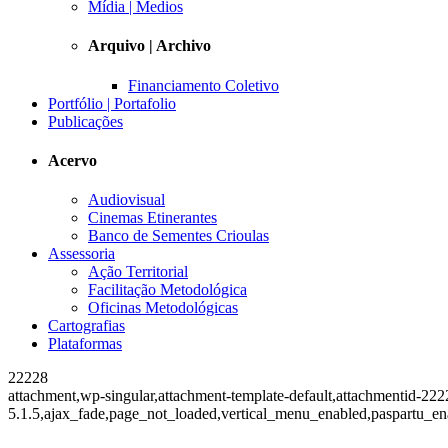
Mídia | Medios
Arquivo | Archivo
Financiamento Coletivo
Portfólio | Portafolio
Publicações
Acervo
Audiovisual
Cinemas Etinerantes
Banco de Sementes Crioulas
Assessoria
Ação Territorial
Facilitação Metodológica
Oficinas Metodológicas
Cartografias
Plataformas
22228
attachment,wp-singular,attachment-template-default,attachmentid-222
5.1.5,ajax_fade,page_not_loaded,vertical_menu_enabled,paspartu_en