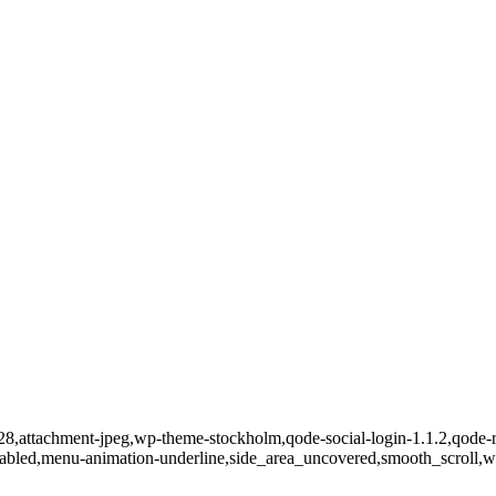
28,attachment-jpeg,wp-theme-stockholm,qode-social-login-1.1.2,qode-r
abled,menu-animation-underline,side_area_uncovered,smooth_scroll,w