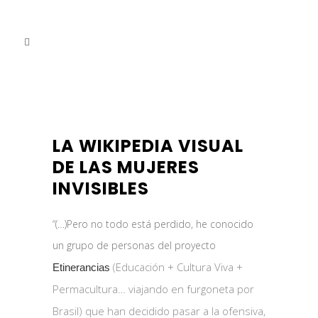
LA WIKIPEDIA VISUAL
DE LAS MUJERES
INVISIBLES
“(…)Pero no todo está perdido, he conocido
un grupo de personas del proyecto
(Educación + Cultura Viva +
Etinerancias
Permacultura… viajando en furgoneta por
Brasil) que han decidido pasar a la ofensiva,