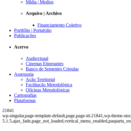
Mídia | Medios
Arquivo | Archivo
Financiamento Coletivo
Portfólio | Portafolio
Publicações
Acervo
Audiovisual
Cinemas Etinerantes
Banco de Sementes Crioulas
Assessoria
Ação Territorial
Facilitação Metodológica
Oficinas Metodológicas
Cartografias
Plataformas
21841
wp-singular,page-template-default,page,page-id-21841,wp-theme-stoc
5.1.5,ajax_fade,page_not_loaded,vertical_menu_enabled,paspartu_en