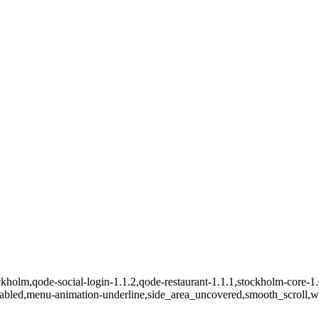
kholm,qode-social-login-1.1.2,qode-restaurant-1.1.1,stockholm-core-1.
abled,menu-animation-underline,side_area_uncovered,smooth_scroll,w