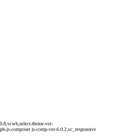
0.8,vcwb,select-theme-ver-
pb-js-composer js-comp-ver-6.0.2,vc_responsive